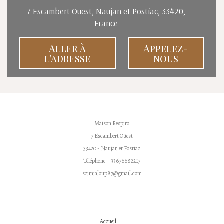
7 Escambert Ouest, Naujan et Postiac, 33420,
France
Aller à
Appelez-
l'adresse
nous
Maison Respiro
7 Escambert Ouest
33420 - Naujan et Postiac
Téléphone: +33676682217
scimialoup87@gmail.com
Accueil