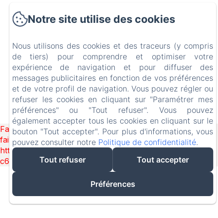
Notre site utilise des cookies
Maison Respiro
La Région
Nous utilisons des cookies et des traceurs (y compris
de tiers) pour comprendre et optimiser votre
expérience de navigation et pour diffuser des
Contact
messages publicitaires en fonction de vos préférences
et de votre profil de navigation. Vous pouvez régler ou
EN
FR
refuser les cookies en cliquant sur "Paramétrer mes
préférences" ou "Tout refuser". Vous pouvez
Créé par Amenitiz
également accepter tous les cookies en cliquant sur le
Failed to load BookingEngine/index: Loading chunk 1322
bouton "Tout accepter". Pour plus d'informations, vous
failed. (missing:
pouvez consulter notre
Politique de confidentialité
.
https://d1cmur5l0xva3h.cloudfront.net/packs/1322-
Tout refuser
Tout accepter
c6e932f9d3d27b65-1bf7c4dc6a241241.js)
Préférences